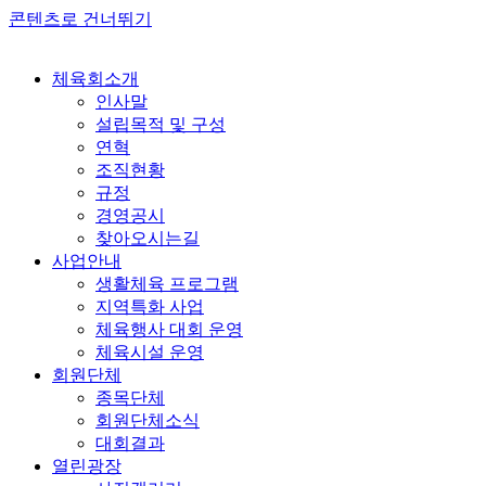
콘텐츠로 건너뛰기
체육회소개
인사말
설립목적 및 구성
연혁
조직현황
규정
경영공시
찾아오시는길
사업안내
생활체육 프로그램
지역특화 사업
체육행사 대회 운영
체육시설 운영
회원단체
종목단체
회원단체소식
대회결과
열린광장