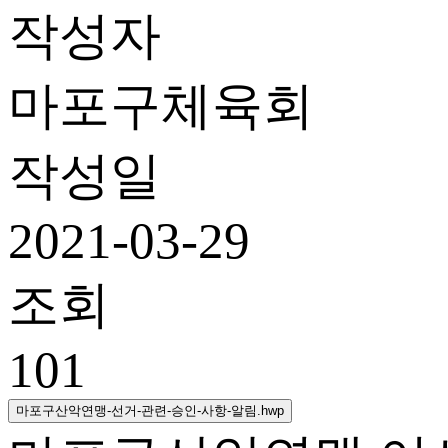
작성자
마포구체육회
작성일
2021-03-29
조회
101
마포구산악연맹-선거-관련-승인-사항-알림.hwp