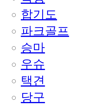
합기도
파크골프
승마
우슈
택견
당구