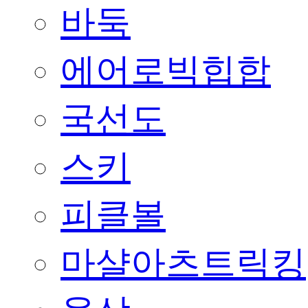
바둑
에어로빅힙합
국선도
스키
피클볼
마샬아츠트릭킹