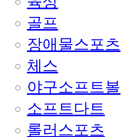
육상
골프
장애물스포츠
체스
야구소프트볼
소프트다트
롤러스포츠