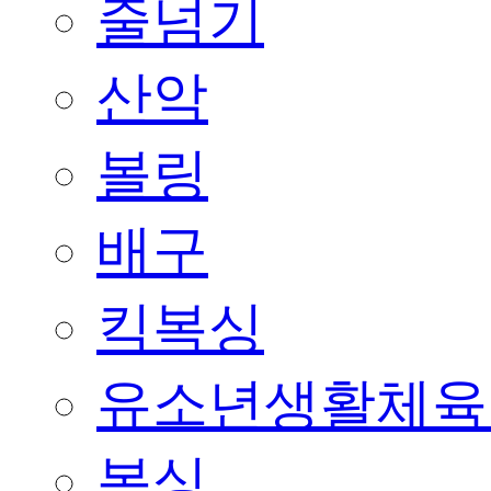
줄넘기
산악
볼링
배구
킥복싱
유소년생활체육
복싱