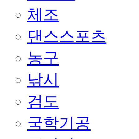
체조
댄스스포츠
농구
낚시
검도
국학기공