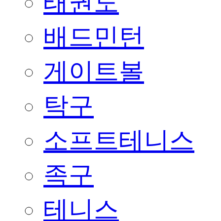
태권도
배드민턴
게이트볼
탁구
소프트테니스
족구
테니스