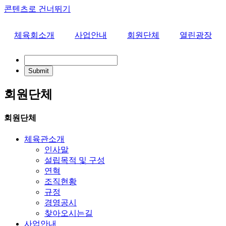
콘텐츠로 건너뛰기
체육회소개
사업안내
회원단체
열린광장
회원단체
회원단체
체육관소개
인사말
설립목적 및 구성
연혁
조직현황
규정
경영공시
찾아오시는길
사업안내