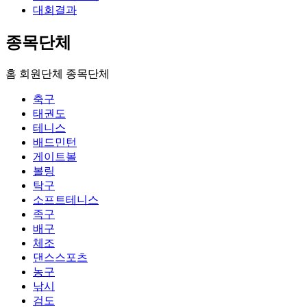
대회결과
종목단체
홈
회원단체
종목단체
축구
태권도
테니스
배드민턴
게이트볼
볼링
탁구
소프트테니스
족구
배구
체조
댄스스포츠
농구
낚시
검도