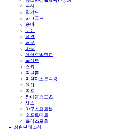
유소년생활체육진흥회
복싱
합기도
파크골프
승마
우슈
택견
당구
바둑
에어로빅힙합
국선도
스키
피클볼
마샬아츠트릭킹
육상
골프
장애물스포츠
체스
야구소프트볼
소프트다트
롤러스포츠
회원단체소식