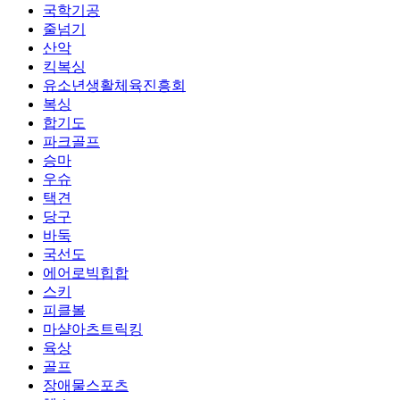
국학기공
줄넘기
산악
킥복싱
유소년생활체육진흥회
복싱
합기도
파크골프
승마
우슈
택견
당구
바둑
국선도
에어로빅힙합
스키
피클볼
마샬아츠트릭킹
육상
골프
장애물스포츠