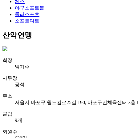
체스
야구소프트볼
롤러스포츠
소프트다트
산악
연맹
회장
임기주
사무장
공석
주소
서울시 마포구 월드컵로25길 190, 마포구민체육센터 3
클럽
9개
회원수