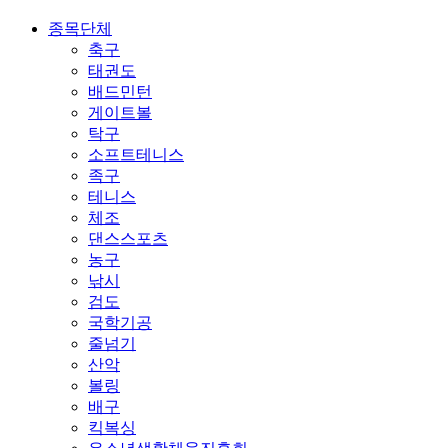
종목단체
축구
태권도
배드민턴
게이트볼
탁구
소프트테니스
족구
테니스
체조
댄스스포츠
농구
낚시
검도
국학기공
줄넘기
산악
볼링
배구
킥복싱