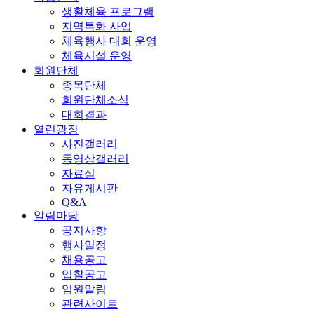
생활체육 프로그램
지역특화 사업
체육행사 대회 운영
체육시설 운영
회원단체
종목단체
회원단체소식
대회결과
열린광장
사진갤러리
동영상갤러리
자료실
자유게시판
Q&A
알림마당
공지사항
행사일정
채용공고
입찰공고
임원알림
관련사이트