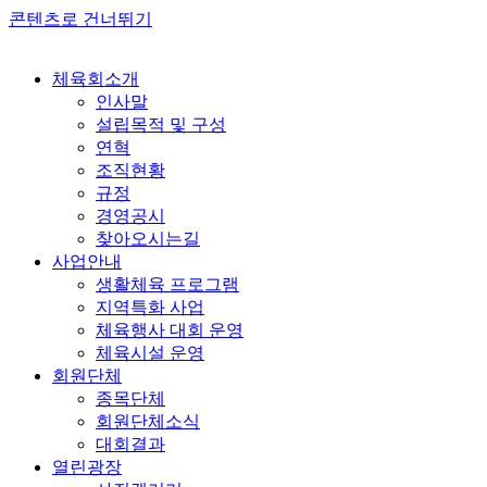
콘텐츠로 건너뛰기
체육회소개
인사말
설립목적 및 구성
연혁
조직현황
규정
경영공시
찾아오시는길
사업안내
생활체육 프로그램
지역특화 사업
체육행사 대회 운영
체육시설 운영
회원단체
종목단체
회원단체소식
대회결과
열린광장