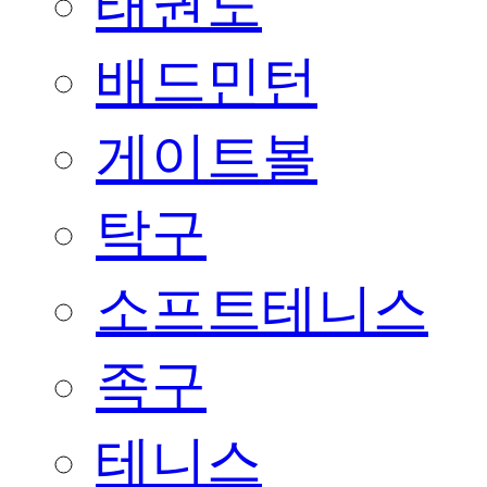
태권도
배드민턴
게이트볼
탁구
소프트테니스
족구
테니스