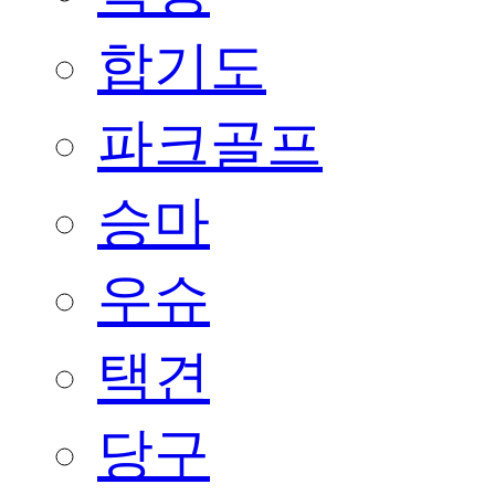
합기도
파크골프
승마
우슈
택견
당구