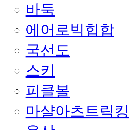
바둑
에어로빅힙합
국선도
스키
피클볼
마샬아츠트릭킹