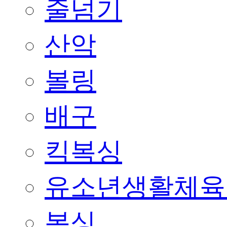
줄넘기
산악
볼링
배구
킥복싱
유소년생활체육
복싱