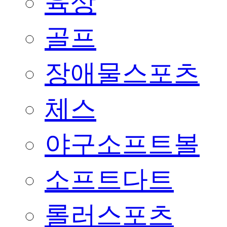
육상
골프
장애물스포츠
체스
야구소프트볼
소프트다트
롤러스포츠