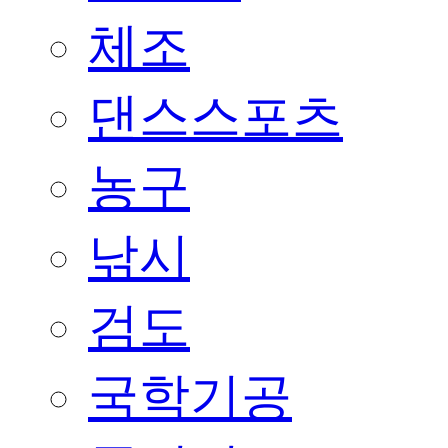
체조
댄스스포츠
농구
낚시
검도
국학기공