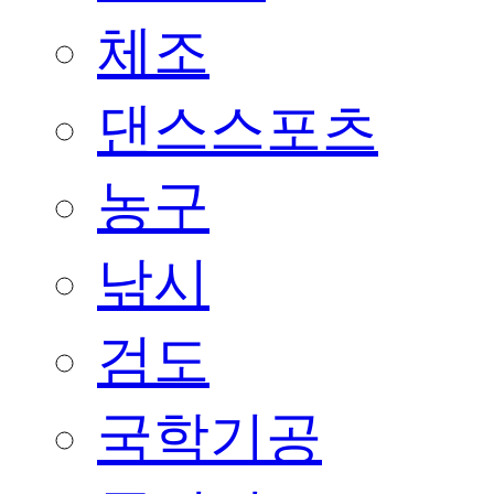
체조
댄스스포츠
농구
낚시
검도
국학기공