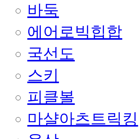
바둑
에어로빅힙합
국선도
스키
피클볼
마샬아츠트릭킹