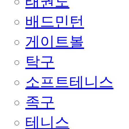
태권도
배드민턴
게이트볼
탁구
소프트테니스
족구
테니스