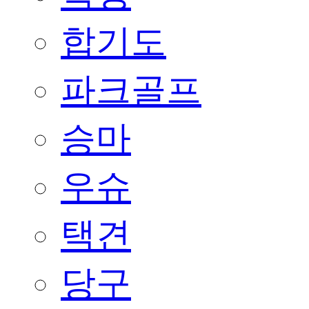
합기도
파크골프
승마
우슈
택견
당구