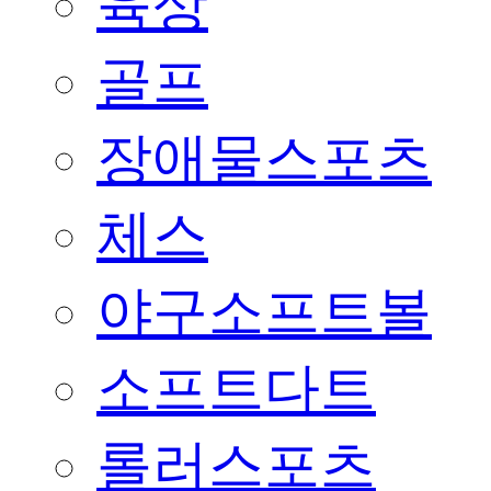
육상
골프
장애물스포츠
체스
야구소프트볼
소프트다트
롤러스포츠