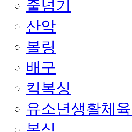
줄넘기
산악
볼링
배구
킥복싱
유소년생활체육
복싱