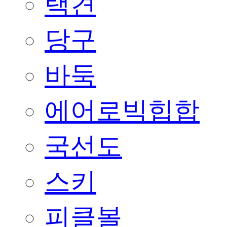
택견
당구
바둑
에어로빅힙합
국선도
스키
피클볼