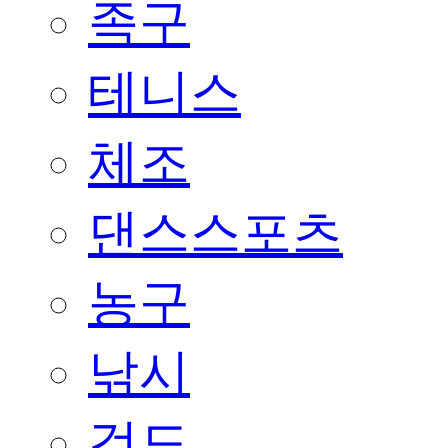
족구
테니스
체조
댄스스포츠
농구
낚시
검도