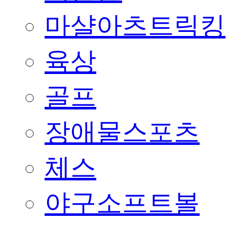
마샬아츠트릭킹
육상
골프
장애물스포츠
체스
야구소프트볼