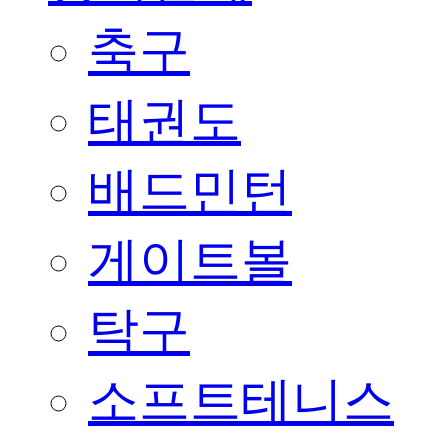
축구
태권도
배드민턴
게이트볼
탁구
소프트테니스