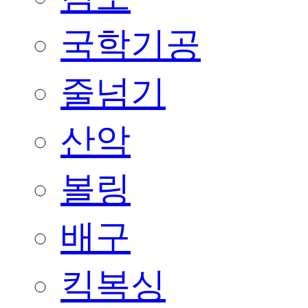
국학기공
줄넘기
산악
볼링
배구
킥복싱