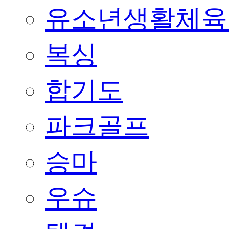
유소년생활체육
복싱
합기도
파크골프
승마
우슈