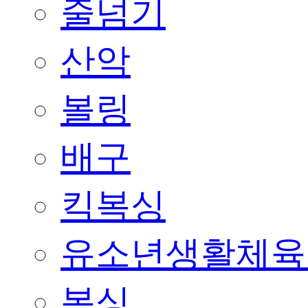
줄넘기
산악
볼링
배구
킥복싱
유소년생활체육
복싱