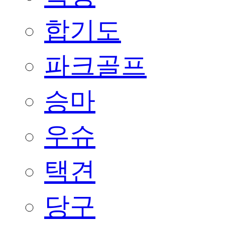
합기도
파크골프
승마
우슈
택견
당구