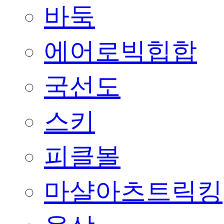
바둑
에어로빅힙합
국선도
스키
피클볼
마샬아츠트릭킹