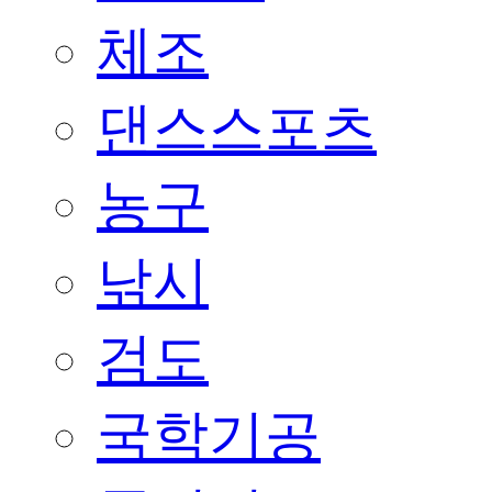
체조
댄스스포츠
농구
낚시
검도
국학기공