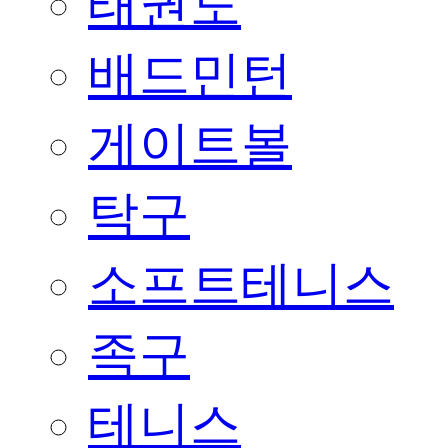
태권도
배드민턴
게이트볼
탁구
소프트테니스
족구
테니스