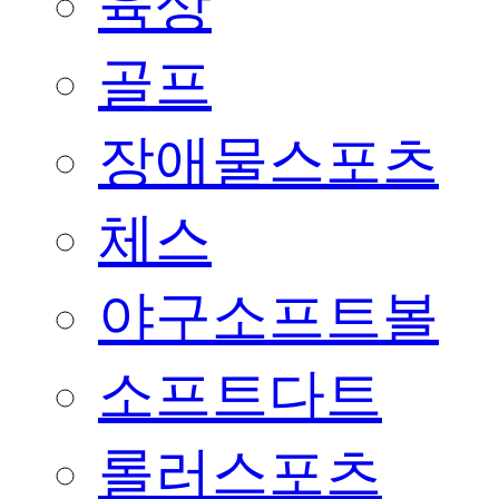
육상
골프
장애물스포츠
체스
야구소프트볼
소프트다트
롤러스포츠