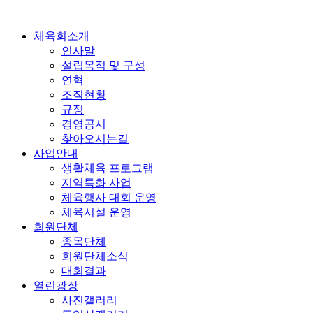
콘
텐
체육회소개
츠
인사말
로
설립목적 및 구성
건
연혁
너
조직현황
뛰
규정
기
경영공시
찾아오시는길
사업안내
생활체육 프로그램
지역특화 사업
체육행사 대회 운영
체육시설 운영
회원단체
종목단체
회원단체소식
대회결과
열린광장
사진갤러리