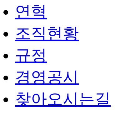
연혁
조직현황
규정
경영공시
찾아오시는길