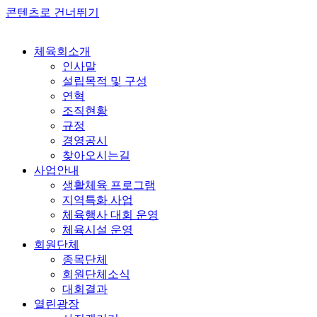
콘텐츠로 건너뛰기
체육회소개
인사말
설립목적 및 구성
연혁
조직현황
규정
경영공시
찾아오시는길
사업안내
생활체육 프로그램
지역특화 사업
체육행사 대회 운영
체육시설 운영
회원단체
종목단체
회원단체소식
대회결과
열린광장