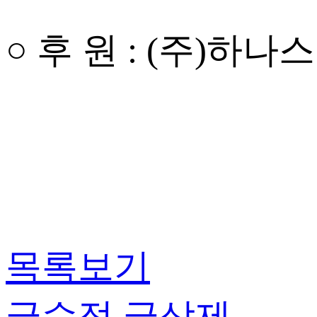
○ 후 원 : (주)하나
목록보기
글수정
글삭제