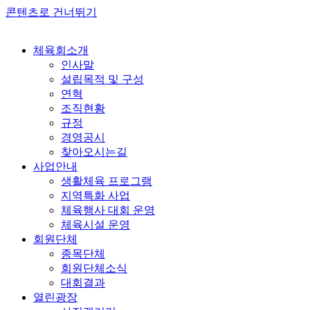
콘텐츠로 건너뛰기
체육회소개
인사말
설립목적 및 구성
연혁
조직현황
규정
경영공시
찾아오시는길
사업안내
생활체육 프로그램
지역특화 사업
체육행사 대회 운영
체육시설 운영
회원단체
종목단체
회원단체소식
대회결과
열린광장