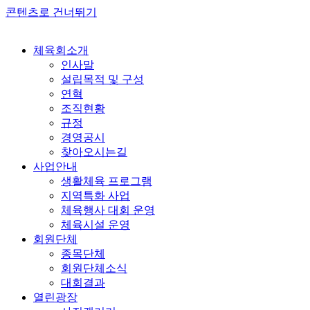
콘텐츠로 건너뛰기
체육회소개
인사말
설립목적 및 구성
연혁
조직현황
규정
경영공시
찾아오시는길
사업안내
생활체육 프로그램
지역특화 사업
체육행사 대회 운영
체육시설 운영
회원단체
종목단체
회원단체소식
대회결과
열린광장