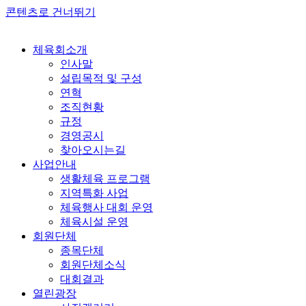
콘텐츠로 건너뛰기
체육회소개
인사말
설립목적 및 구성
연혁
조직현황
규정
경영공시
찾아오시는길
사업안내
생활체육 프로그램
지역특화 사업
체육행사 대회 운영
체육시설 운영
회원단체
종목단체
회원단체소식
대회결과
열린광장