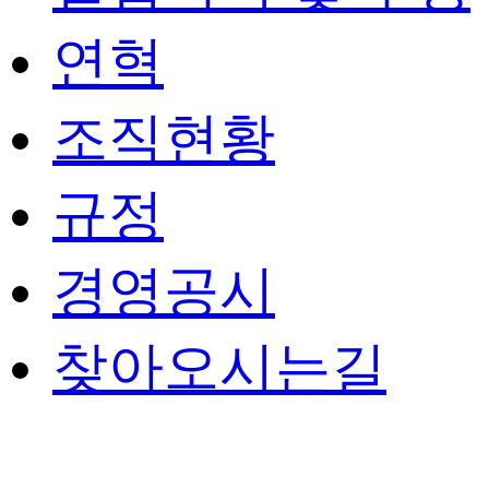
연혁
조직현황
규정
경영공시
찾아오시는길