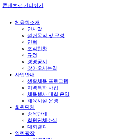
콘텐츠로 건너뛰기
체육회소개
인사말
설립목적 및 구성
연혁
조직현황
규정
경영공시
찾아오시는길
사업안내
생활체육 프로그램
지역특화 사업
체육행사 대회 운영
체육시설 운영
회원단체
종목단체
회원단체소식
대회결과
열린광장