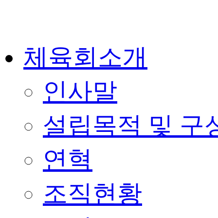
콘
텐
츠
로
체육회소개
건
너
뛰
기
인사말
설립목적 및 구
연혁
조직현황