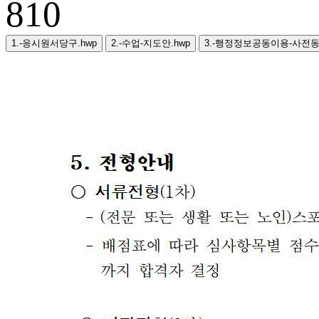
810
1.-응시원서당구.hwp
2.-수업-지도안.hwp
3.-행정정보공동이용-사전동