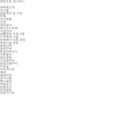
콘텐츠로 건너뛰기
체육회소개
인사말
설립목적 및 구성
연혁
조직현황
규정
경영공시
찾아오시는길
사업안내
생활체육 프로그램
지역특화 사업
체육행사 대회 운영
체육시설 운영
회원단체
종목단체
회원단체소식
대회결과
열린광장
사진갤러리
동영상갤러리
자료실
자유게시판
Q&A
알림마당
공지사항
행사일정
채용공고
입찰공고
임원알림
관련사이트