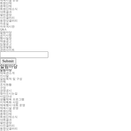
체육시설 운영
회원단체
종목단체
회원단체소식
대회결과
열린광장
사진갤러리
동영상갤러리
자료실
자유게시판
Q&A
알림마당
공지사항
행사일정
채용공고
입찰공고
임원알림
관련사이트
알림마당
알림마당
체육관소개
인사말
설립목적 및 구성
연혁
조직현황
규정
경영공시
찾아오시는길
사업안내
생활체육 프로그램
지역특화 사업
체육행사 대회 운영
체육시설 운영
회원단체
종목단체
회원단체소식
대회결과
열린광장
사진갤러리
동영상갤러리