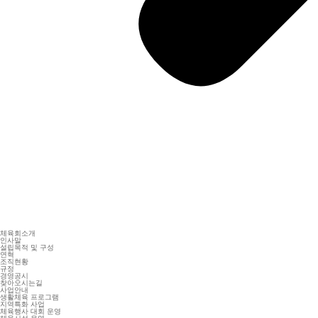
체육회소개
인사말
설립목적 및 구성
연혁
조직현황
규정
경영공시
찾아오시는길
사업안내
생활체육 프로그램
지역특화 사업
체육행사 대회 운영