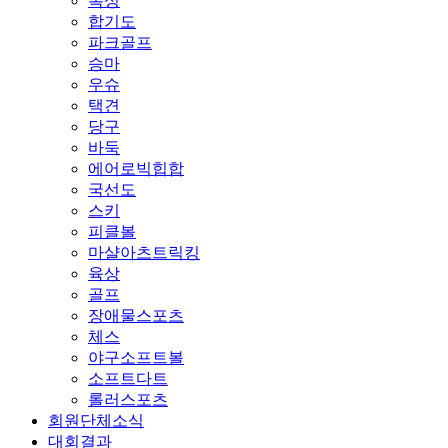
복싱
합기도
파크골프
승마
우슈
택견
당구
바둑
에어로빅힙합
국선도
스키
피클볼
마샬아츠트릭킹
육상
골프
장애물스포츠
체스
야구소프트볼
소프트다트
롤러스포츠
회원단체소식
대회결과