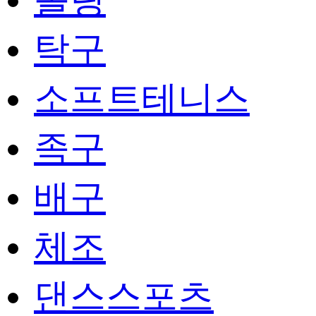
탁구
소프트테니스
족구
배구
체조
댄스스포츠