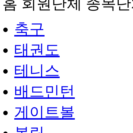
홈
회원단체
종목단
축구
태권도
테니스
배드민턴
게이트볼
볼링