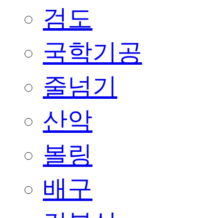
검도
국학기공
줄넘기
산악
볼링
배구