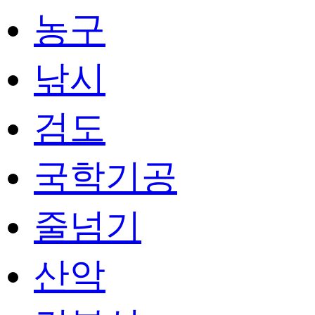
농구
낚시
검도
국학기공
줄넘기
산악