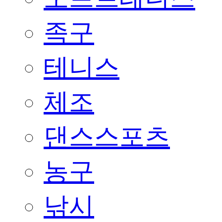
족구
테니스
체조
댄스스포츠
농구
낚시