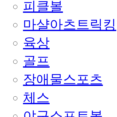
피클볼
마샬아츠트릭킹
육상
골프
장애물스포츠
체스
야구소프트볼