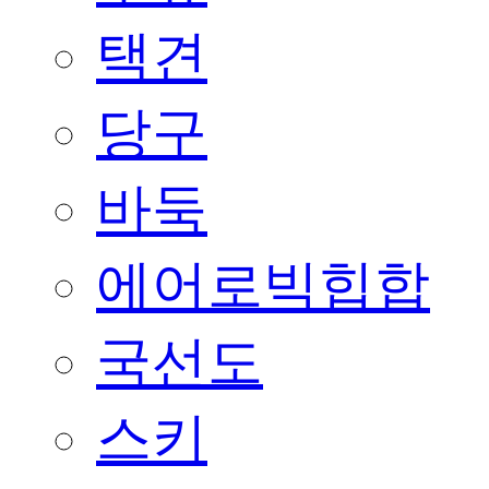
택견
당구
바둑
에어로빅힙합
국선도
스키