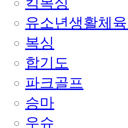
킥복싱
유소년생활체육
복싱
합기도
파크골프
승마
우슈