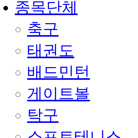
종목단체
축구
태권도
배드민턴
게이트볼
탁구
소프트테니스