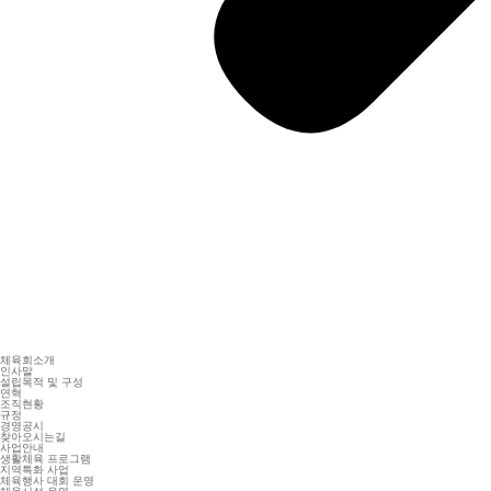
체육회소개
인사말
설립목적 및 구성
연혁
조직현황
규정
경영공시
찾아오시는길
사업안내
생활체육 프로그램
지역특화 사업
체육행사 대회 운영