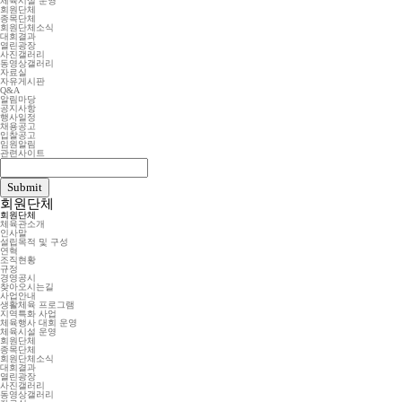
체육시설 운영
회원단체
종목단체
회원단체소식
대회결과
열린광장
사진갤러리
동영상갤러리
자료실
자유게시판
Q&A
알림마당
공지사항
행사일정
채용공고
입찰공고
임원알림
관련사이트
회원단체
회원단체
체육관소개
인사말
설립목적 및 구성
연혁
조직현황
규정
경영공시
찾아오시는길
사업안내
생활체육 프로그램
지역특화 사업
체육행사 대회 운영
체육시설 운영
회원단체
종목단체
회원단체소식
대회결과
열린광장
사진갤러리
동영상갤러리