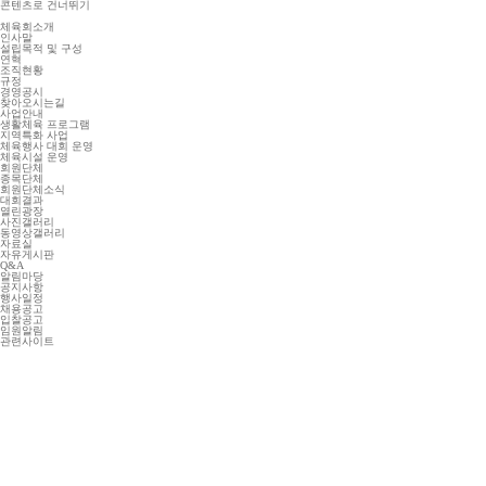
콘텐츠로 건너뛰기
체육회소개
인사말
설립목적 및 구성
연혁
조직현황
규정
경영공시
찾아오시는길
사업안내
생활체육 프로그램
지역특화 사업
체육행사 대회 운영
체육시설 운영
회원단체
종목단체
회원단체소식
대회결과
열린광장
사진갤러리
동영상갤러리
자료실
자유게시판
Q&A
알림마당
공지사항
행사일정
채용공고
입찰공고
임원알림
관련사이트