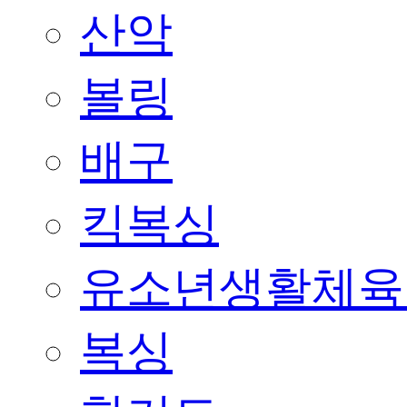
산악
볼링
배구
킥복싱
유소년생활체육
복싱