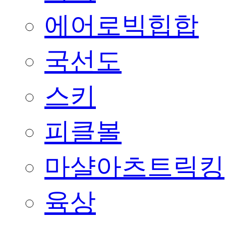
에어로빅힙합
국선도
스키
피클볼
마샬아츠트릭킹
육상