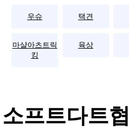
우슈
택견
마샬아츠트릭
육상
킹
소프트다트