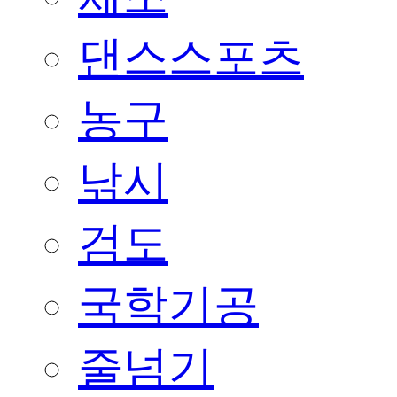
댄스스포츠
농구
낚시
검도
국학기공
줄넘기