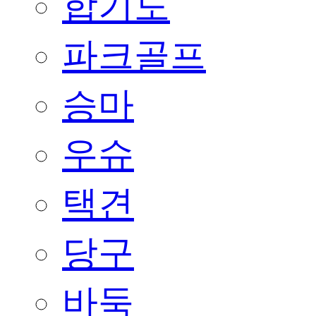
합기도
파크골프
승마
우슈
택견
당구
바둑