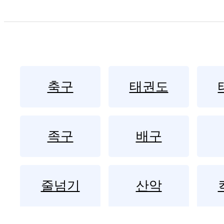
축구
태권도
족구
배구
줄넘기
산악