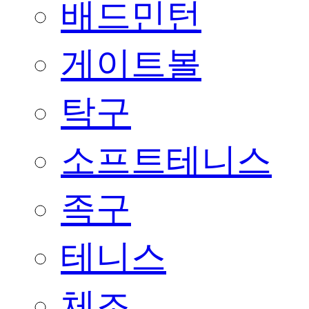
배드민턴
게이트볼
탁구
소프트테니스
족구
테니스
체조