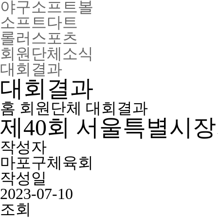
야구소프트볼
소프트다트
롤러스포츠
회원단체소식
대회결과
대회결과
홈
회원단체
대회결과
제40회 서울특별시
작성자
마포구체육회
작성일
2023-07-10
조회