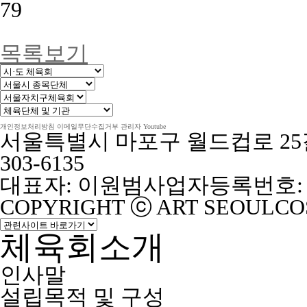
79
목록보기
개인정보처리방침
이메일무단수집거부
관리자
Youtube
서울특별시 마포구 월드컵로 25
303-6135
대표자: 이원범
사업자등록번호: 10
COPYRIGHT ⓒ ART SEOULCOSA. 
체육회소개
인사말
설립목적 및 구성