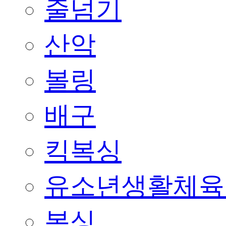
줄넘기
산악
볼링
배구
킥복싱
유소년생활체육
복싱