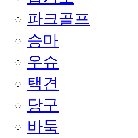
파크골프
승마
우슈
택견
당구
바둑