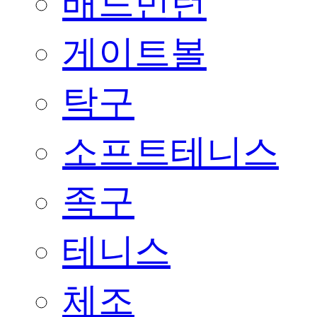
배드민턴
게이트볼
탁구
소프트테니스
족구
테니스
체조