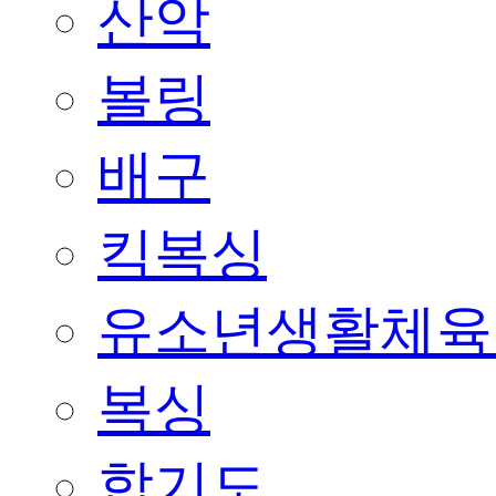
산악
볼링
배구
킥복싱
유소년생활체육
복싱
합기도