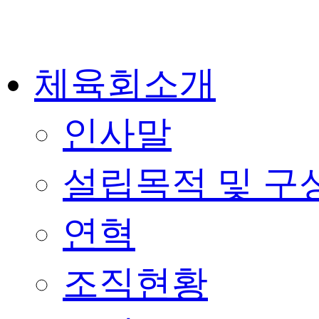
콘
텐
츠
로
체육회소개
건
너
뛰
기
인사말
설립목적 및 구
연혁
조직현황