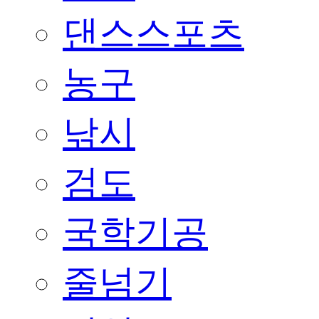
댄스스포츠
농구
낚시
검도
국학기공
줄넘기