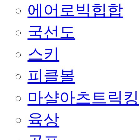
에어로빅힙합
국선도
스키
피클볼
마샬아츠트릭킹
육상