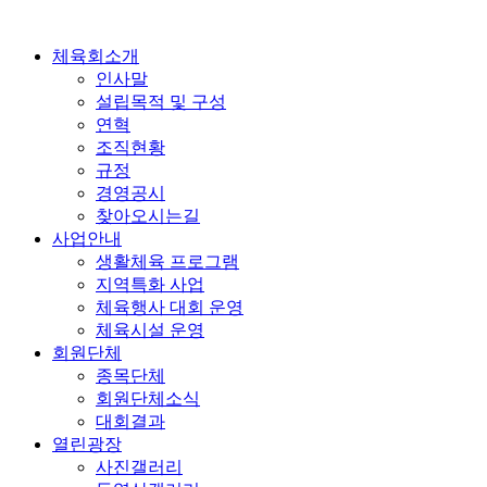
콘
텐
체육회소개
츠
인사말
로
설립목적 및 구성
건
연혁
너
조직현황
뛰
규정
기
경영공시
찾아오시는길
사업안내
생활체육 프로그램
지역특화 사업
체육행사 대회 운영
체육시설 운영
회원단체
종목단체
회원단체소식
대회결과
열린광장
사진갤러리