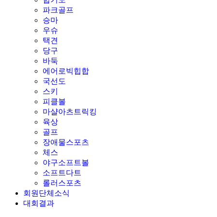
파크골프
승마
우슈
택견
당구
바둑
에어로빅힙합
국선도
스키
피클볼
마샬아츠트릭킹
육상
골프
장애물스포츠
체스
야구소프트볼
소프트다트
롤러스포츠
회원단체소식
대회결과