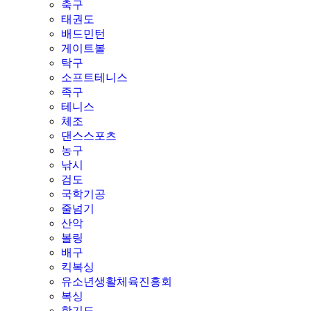
축구
태권도
배드민턴
게이트볼
탁구
소프트테니스
족구
테니스
체조
댄스스포츠
농구
낚시
검도
국학기공
줄넘기
산악
볼링
배구
킥복싱
유소년생활체육진흥회
복싱
합기도